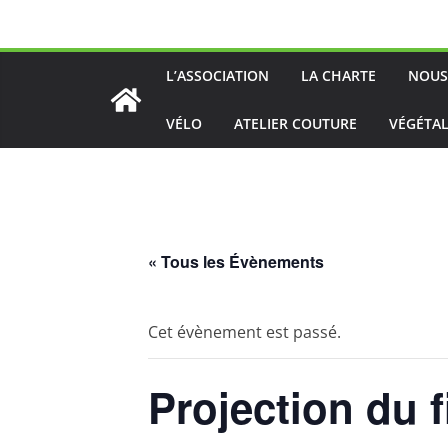
Passer
au
contenu
L’ASSOCIATION
LA CHARTE
NOUS
VÉLO
ATELIER COUTURE
VÉGÉTAL
« Tous les Évènements
Cet évènement est passé.
Projection du 