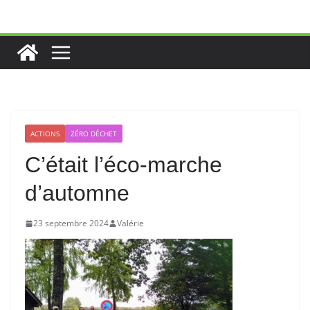
Passer
au
contenu
ACTIONS
ZÉRO DÉCHET
C’était l’éco-marche
d’automne
23 septembre 2024
Valérie