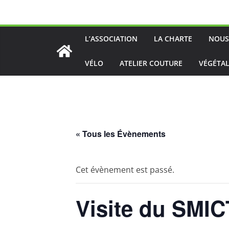
Passer
au
contenu
L’ASSOCIATION
LA CHARTE
NOUS
VÉLO
ATELIER COUTURE
VÉGÉTAL
« Tous les Évènements
Cet évènement est passé.
Visite du SMI