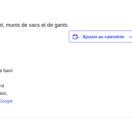
t, munis de sacs et de gants.
Ajouter au calendrier
é Saint
and
ubin
,
Google