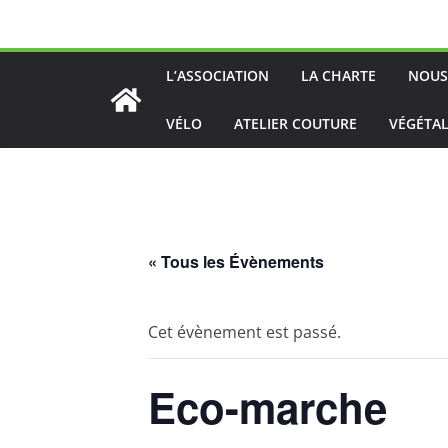
Passer
au
contenu
L’ASSOCIATION
LA CHARTE
NOUS
VÉLO
ATELIER COUTURE
VÉGÉTAL
« Tous les Évènements
Cet évènement est passé.
Eco-marche