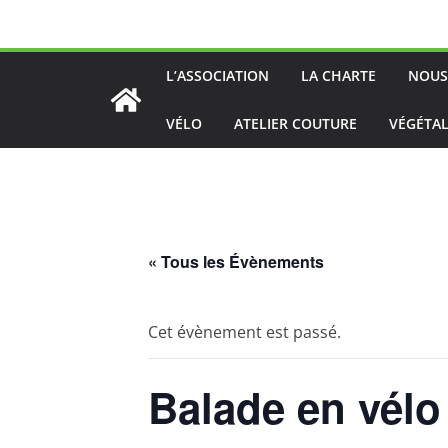
Passer
au
contenu
L’ASSOCIATION
LA CHARTE
NOUS
VÉLO
ATELIER COUTURE
VÉGÉTAL
« Tous les Évènements
Cet évènement est passé.
Balade en vélo