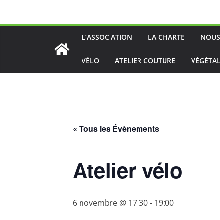
Passer
au
contenu
L’ASSOCIATION
LA CHARTE
NOUS
VÉLO
ATELIER COUTURE
VÉGÉTAL
« Tous les Évènements
Atelier vélo
6 novembre @ 17:30
-
19:00